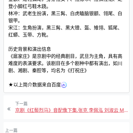
登小脚红弓鞋木跷‌。
‌林冲‌：武老生扮演，黑三髯、白虎瞌脑银额、翎尾、白
银甲‌。
‌宋江‌：生角扮演，黑三髯、黑大镫、盔、雉翎、狐尾、
红蟒、玉带、方靴‌。
历史背景和演出信息
《扈家庄》是京剧中的经典剧目，武旦为主角，具有高
难度的表演要求。该剧目在多个剧种中都有演出，如川
剧、湘剧、秦腔等，均名为《打祝庄》‌
★以上简介数据来自百度
下一篇
京剧《红鬃烈马》音配像下集.张克 李佩泓 刘淑云 MP4视频下载
上一篇