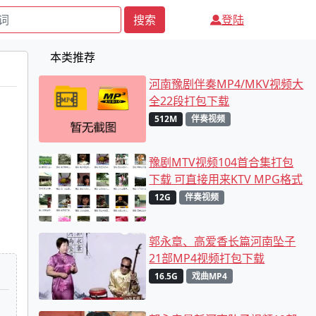
搜索
登陆
本类推荐
河南豫剧伴奏MP4/MKV视频大
全22段打包下载
512M
伴奏视频
豫剧MTV视频104首合集打包
下载 可直接用来KTV MPG格式
12G
伴奏视频
郭永章、高爱香长篇河南坠子
21部MP4视频打包下载
16.5G
戏曲MP4