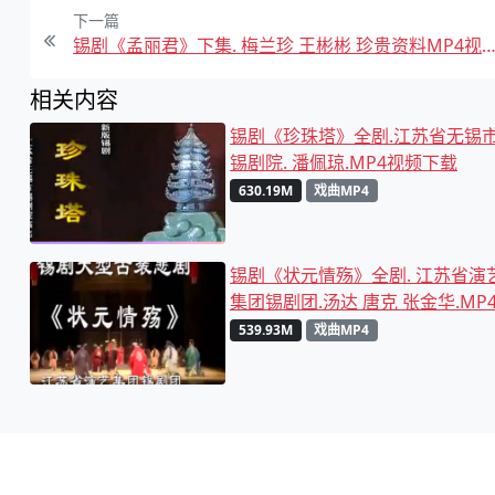
下一篇
锡剧《孟丽君》下集. 梅兰珍 王彬彬 珍贵资料MP4视
相关内容
锡剧《珍珠塔》全剧.江苏省无锡
锡剧院. 潘佩琼.MP4视频下载
630.19M
戏曲MP4
锡剧《状元情殇》全剧. 江苏省演
集团锡剧团.汤达 唐克 张金华.MP
视频下载
539.93M
戏曲MP4