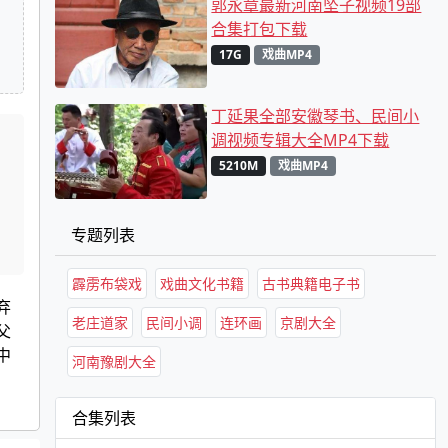
郭永章最新河南坠子视频19部
合集打包下载
17G
戏曲MP4
丁延果全部安徽琴书、民间小
调视频专辑大全MP4下载
5210M
戏曲MP4
专题列表
霹雳布袋戏
戏曲文化书籍
古书典籍电子书
弃
老庄道家
民间小调
连环画
京剧大全
父
中
河南豫剧大全
合集列表