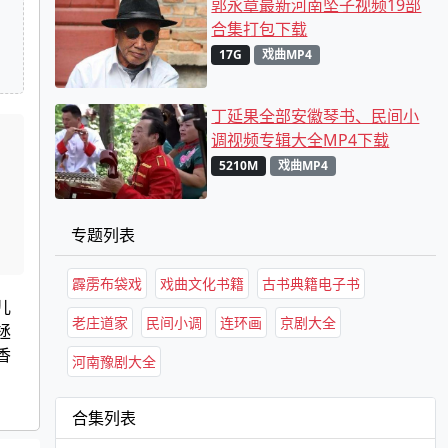
郭永章最新河南坠子视频19部
合集打包下载
17G
戏曲MP4
丁延果全部安徽琴书、民间小
调视频专辑大全MP4下载
5210M
戏曲MP4
专题列表
霹雳布袋戏
戏曲文化书籍
古书典籍电子书
儿
老庄道家
民间小调
连环画
京剧大全
拯
香
河南豫剧大全
合集列表