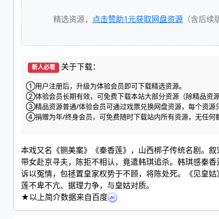
精选资源，
点击赞助
1
元获取网盘资源
（含后续
关于下载：
新人必看
①用户注册后，升级为体验会员即可下载精选资源。
②体验会员长期有效，可免费下载本站大部分资源（除精品资
③精品资源普通/体验会员可通过戏票兑换网盘资源，每个资源
④捐赠为年/终身会员，可免费随时下载站内所有资源，无任何
本戏又名《铡美案》《秦香莲》，山西梆子传统名剧。叙
带女赴京寻夫，陈拒不相认，竟遣韩琪追杀。韩琪感秦香
诉以冤情，包拯置皇家权势于不顾，将陈处死。《见皇姑
莲不卑不亢、据理力争，与皇姑对质。
★以上简介数据来自百度