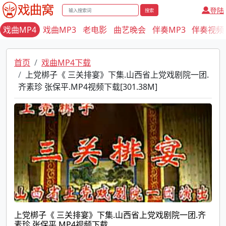
登陆
搜索
戏曲MP4
戏曲MP3
老电影
曲艺晚会
伴奏MP3
伴奏视频
首页
戏曲MP4下载
上党梆子《 三关排宴》下集.山西省上党戏剧院一团.
齐素珍 张保平.MP4视频下载[301.38M]
上党梆子《 三关排宴》下集.山西省上党戏剧院一团.齐
素珍 张保平.MP4视频下载