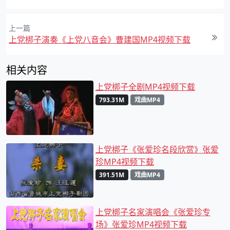
上一篇
上党梆子演奏《上党八音会》曹建国MP4视频下载
相关内容
上党梆子全剧MP4视频下载
793.31M
戏曲MP4
上党梆子《张爱珍名段欣赏》张爱
珍MP4视频下载
391.51M
戏曲MP4
上党梆子名家演唱会《张爱珍专
场》张爱珍MP4视频下载