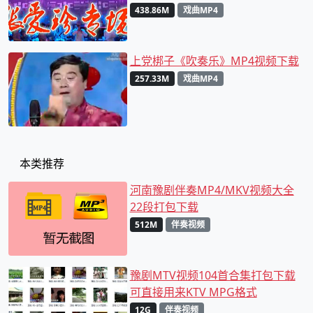
438.86M
戏曲MP4
上党梆子《吹奏乐》MP4视频下载
257.33M
戏曲MP4
本类推荐
河南豫剧伴奏MP4/MKV视频大全
22段打包下载
512M
伴奏视频
豫剧MTV视频104首合集打包下载
可直接用来KTV MPG格式
12G
伴奏视频