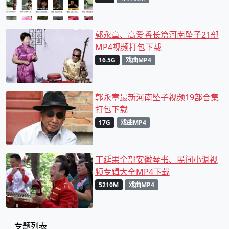
郭永章、高爱香长篇河南坠子21部
MP4视频打包下载
16.5G
戏曲MP4
郭永章最新河南坠子视频19部合集
打包下载
17G
戏曲MP4
丁延果全部安徽琴书、民间小调视
频专辑大全MP4下载
5210M
戏曲MP4
专题列表