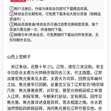
①用户注册后，升级为体验会员即可下载精选资源。
②体验会员长期有效，可免费下载本站大部分资源（除精品
资源外）。
③精品资源普通/体验会员可通过戏票兑换网盘资源，每个
资源只需兑换一次，终身随时下载。
④捐赠为年/终身会员，可免费随时下载站内所有资源，无
任何额外支出。
山西上党梆子
宋辽争战，近数十年 [1]。辽败，遂在三关议和。宋主
令功臣佘太君与元帅杨宗保同去三关，代主践盟。辽邦
派差官焦光普来见太君，太君大为诧异，回想当年幽州
之战，焦光普早已回朝，此番怎又当了辽邦官员?杨宗保
乃告：焦光普善商贾，识珍宝，曾受元帅杨延昭之命潜
入辽邦，刺探军情，今朝来打前站，定有原因。因传见
焦光普。焦光普详述身居异邦，思念祖国之情。佘太君
油然想起四郎杨延辉，询问焦光普在辽邦可曾见他。佘