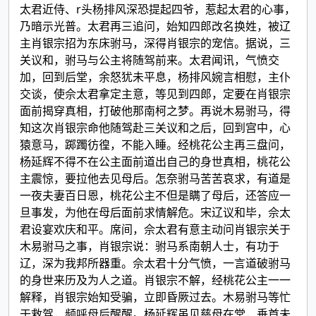
太君近侍、r头杨排风深恐提起四爷，惹起太君的心事，
乃暗示光普。太君再三追问，始知四郎改名换姓，被辽
主肖银宗招为东床驸马，深得肖银宗的宠信。据说，三
关议和，驸马与公主将随驾前来。太君闻讯，气愤交
加，回到后堂，余怒犹未平息，杨排风婉言相慰，主仆
交谈，使佘太君拿定主意，等见到四郎，定要在肖银宗
面前揭穿真相，打破他那南柯之梦。再说木易驸马，得
知这次肖银宗命他随驾赴三关议和之后，回到宫中，心
猿意马，踯躅彷徨，不能入睡。经桃花公主再三盘问，
杨延辉不得不在公主面前道出自己的身世真相，桃花公
主震惊，要拉他去见母后。怎奈驸马苦苦哀求，有道是
一夜夫妻百日恩，桃花公主不但是瞒了母后，还答应一
旦事发，为他在母后面前求情解危。宋辽议和毕，佘太
君设宴欢庆和平。席间，佘太君有意主动问肖银宗关于
木易驸马之事，肖银宗说：驸马系南朝人士，有功于
辽，深为我邦所器重。佘太君十分气愤，一言道破驸马
的身世来历及为人之道。肖银宗不解，经桃花公主一一
解释，肖银宗始知受骗，立即昏厥过去。木易驸马等忙
于救驾，频呼母后醒醒。杨延辉虽见慈母在堂，垂首未