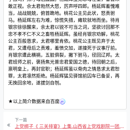
敢正视。佘太君勃然大怒，厉声呼四郎。杨延辉羞愧难
当，战战兢兢，俯首跪地。桃花公主见此状，怒责驸
马。杨延辉左右为难，惊慌失措，瘫软就地而坐。待肖
银宗徐徐醒来，余太君以锐不可当之词，坚欲讨回那不
忠不孝不仁不义之畜牲杨延辉。虽经肖银宗劝解，桃花
公主百般恳求，太君哪里肯依。桃花公主既见弃于太
君，又遭母后之责难，羞愤交加，遂撞死于议事厅前。
肖银宗遭此横祸，五脏俱裂，撇下驸马，径回辽邦。太
君班师之前，褒扬焦光普忠君爱国之德，待回朝之后，
禀明皇上，再封官职；杨延辉虽以骨肉之情恳求太君恕
罪，太君凛然拒绝。杨延辉猛见驿馆前囚车已备妥，再
无挽回余地，遂拔剑自刎。
★以上简介数据来自百度
下一篇
上党梆子《 三关排宴》上集.山西省上党戏剧院一团.齐素珍 张保平.MP4视频下载