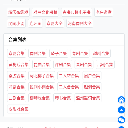
霹雳布袋戏
戏曲文化书籍
古书典籍电子书
老庄道家
民间小调
连环画
京剧大全
河南豫剧大全
合集列表
京剧合集
豫剧合集
坠子合集
粤剧合集
越剧合集
黄梅戏合集
昆曲合集
评剧合集
晋剧合集
吕剧合集
秦腔合集
河北梆子合集
二人转合集
眉户合集
蒲剧合集
民间小调合集
二人台合集
越调合集
曲剧合集
柳琴戏合集
琴书合集
温州鼓词合集
皮影戏合集