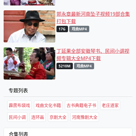
郭永章最新河南坠子视频19部合集
打包下载
17G
戏曲MP4
丁延果全部安徽琴书、民间小调视
频专辑大全MP4下载
5210M
戏曲MP4
专题列表
霹雳布袋戏
戏曲文化书籍
古书典籍电子书
老庄道家
民间小调
连环画
京剧大全
河南豫剧大全
合集列表