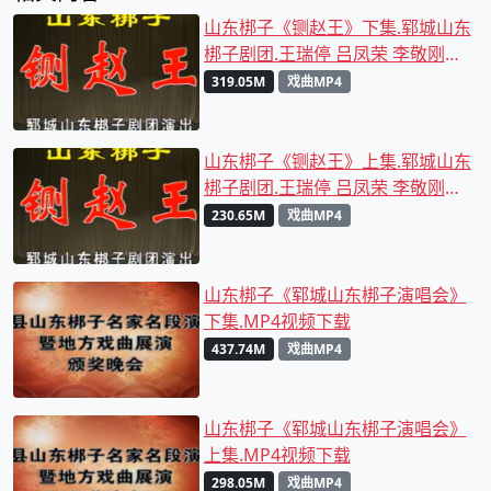
山东梆子《铡赵王》下集.郓城山东
梆子剧团.王瑞停 吕凤荣 李敬刚
MP4视频下载
319.05M
戏曲MP4
山东梆子《铡赵王》上集.郓城山东
梆子剧团.王瑞停 吕凤荣 李敬刚
MP4视频下载
230.65M
戏曲MP4
山东梆子《郓城山东梆子演唱会》
下集.MP4视频下载
437.74M
戏曲MP4
山东梆子《郓城山东梆子演唱会》
上集.MP4视频下载
298.05M
戏曲MP4