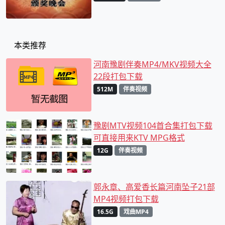
本类推荐
河南豫剧伴奏MP4/MKV视频大全
22段打包下载
512M
伴奏视频
豫剧MTV视频104首合集打包下载
可直接用来KTV MPG格式
12G
伴奏视频
郭永章、高爱香长篇河南坠子21部
MP4视频打包下载
16.5G
戏曲MP4