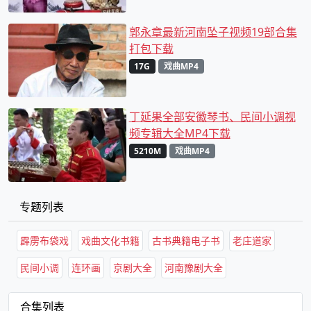
郭永章最新河南坠子视频19部合集
打包下载
17G
戏曲MP4
丁延果全部安徽琴书、民间小调视
频专辑大全MP4下载
5210M
戏曲MP4
专题列表
霹雳布袋戏
戏曲文化书籍
古书典籍电子书
老庄道家
民间小调
连环画
京剧大全
河南豫剧大全
合集列表