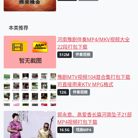
本类推荐
河南豫剧伴奏MP4/MKV视频大全
22段打包下载
512M
伴奏视频
豫剧MTV视频104首合集打包下载
可直接用来KTV MPG格式
12G
伴奏视频
郭永章、高爱香长篇河南坠子21部
MP4视频打包下载
16.5G
戏曲MP4