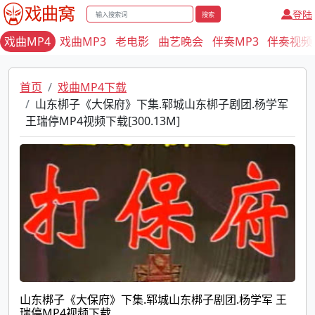
登陆
搜索
戏曲MP4
戏曲MP3
老电影
曲艺晚会
伴奏MP3
伴奏视频
首页
戏曲MP4下载
山东梆子《大保府》下集.郓城山东梆子剧团.杨学军
王瑞停MP4视频下载[300.13M]
山东梆子《大保府》下集.郓城山东梆子剧团.杨学军 王
瑞停MP4视频下载