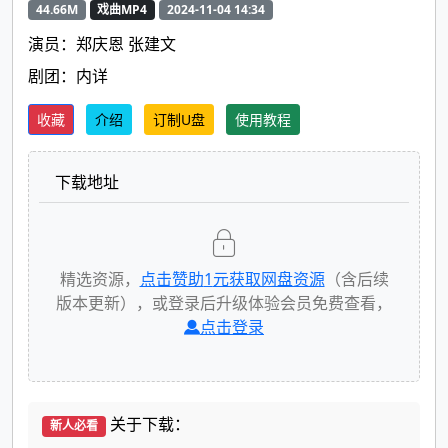
44.66M
戏曲MP4
2024-11-04 14:34
演员：郑庆恩 张建文
剧团：内详
收藏
介绍
订制U盘
使用教程
下载地址
精选资源，
点击赞助
1
元获取网盘资源
（含后续
版本更新），或登录后升级体验会员免费查看，
点击登录
关于下载：
新人必看