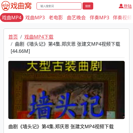
登陆
搜索
戏曲MP4
戏曲MP3
老电影
曲艺晚会
伴奏MP3
伴奏视频
首页
戏曲MP4下载
曲剧《墙头记》第4集.郑庆恩 张建文MP4视频下载
[44.66M]
曲剧《墙头记》第4集.郑庆恩 张建文MP4视频下载