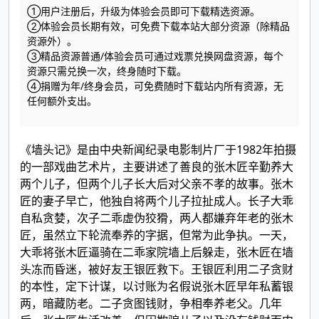
①用户注册后，升级为体验会员即可下载精选资源。
②体验会员长期有效，可免费下载本站大部分资源（除精品
资源外）。
③精品资源普通/体验会员可通过戏票兑换网盘资源，每个
资源只需兑换一次，终身随时下载。
④捐赠为年/终身会员，可免费随时下载站内所有资源，无
任何额外支出。
《墙头记》‌是由中央新闻纪录电影制片厂于1982年拍摄
的一部戏曲艺术片，主要讲述了善良的张木匠辛勤养大
两个儿子，但两个儿子长大后对父亲不孝的故事。张木
匠的妻子早亡，他独自将两个儿子拉扯成人。长子大乖
自私贪婪，次子二乖虚伪狡猾，两人都嫌弃年老的张木
匠，虽然立下轮流奉养的字据，但常为此争执。一天，
大乖将张木匠逼骑在二乖家院墙上后躲走，张木匠在墙
头冻而昏迷，被好友王银匠救下。王银匠利用二子贪财
的本性，定下计谋，以讨账为名假说张木匠早年私蓄银
两，暗藏防老。二子贪图钱财，争相奉养老父。几年