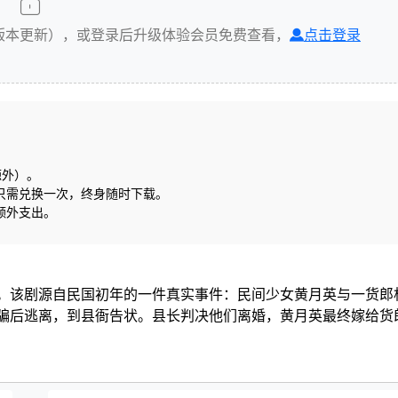
版本更新），或登录后升级体验会员免费查看，
点击登录
源外）。
只需兑换一次，终身随时下载。
额外支出。
剧。该剧源自民国初年的一件真实事件：民间少女黄月英与一货郎
后逃离，到县衙告状。县长判决他们离婚，黄月英最终嫁给货郎‌