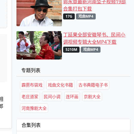
郭永章最新河南坠子视频19部
合集打包下载
17G
戏曲MP4
丁延果全部安徽琴书、民间小
调视频专辑大全MP4下载
5210M
戏曲MP4
专题列表
霹雳布袋戏
戏曲文化书籍
古书典籍电子书
老庄道家
民间小调
连环画
京剧大全
相
‌
河南豫剧大全
合集列表