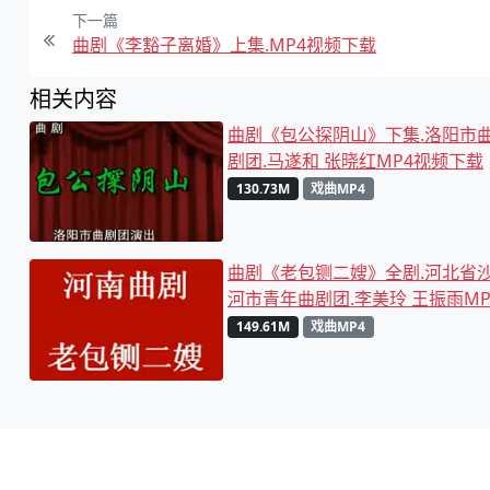
下一篇
曲剧《李豁子离婚》上集.MP4视频下载
相关内容
曲剧《包公探阴山》下集.洛阳市
剧团.马遂和 张晓红MP4视频下载
130.73M
戏曲MP4
曲剧《老包铡二嫂》全剧.河北省
河市青年曲剧团.李美玲 王振雨MP
视频下载
149.61M
戏曲MP4