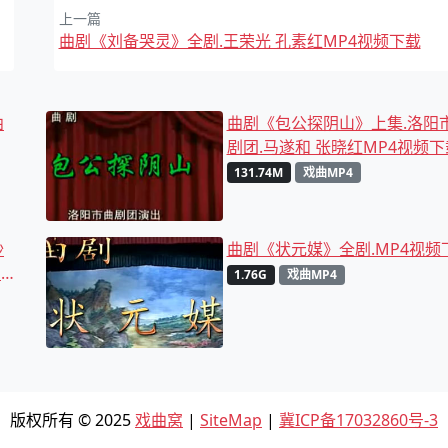
上一篇
曲剧《刘备哭灵》全剧.王荣光 孔素红MP4视频下载
曲
曲剧《包公探阴山》上集.洛阳
剧团.马遂和 张晓红MP4视频下
131.74M
戏曲MP4
沙
曲剧《状元媒》全剧.MP4视频
4
1.76G
戏曲MP4
版权所有 © 2025
戏曲窝
|
SiteMap
|
冀ICP备17032860号-3