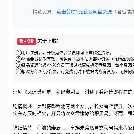
精选资源，
点击赞助
1
元获取网盘资源
（含后续
关于下载：
新人必看
①用户注册后，升级为体验会员即可下载精选资源。
②体验会员长期有效，可免费下载本站大部分资源（除精品资
③精品资源普通/体验会员可通过戏票兑换网盘资源，每个资源
④捐赠为年/终身会员，可免费随时下载站内所有资源，无任何
‌评剧《‌凤还巢》是一部经典剧目，讲述了兵部侍郎‌程浦
剧情概述：兵部侍郎程浦有两个女儿，长女‌雪雁貌丑，
定在寿辰时相会，打算将次女雪娥嫁给穆居易。然而，程
详细情节：程浦的寿辰上，皇族‌朱焕然冒充穆居易来程