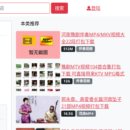
搜索
登陆
本类推荐
河南豫剧伴奏MP4/MKV视频大
全22段打包下载
512M
伴奏视频
豫剧MTV视频104首合集打包
下载 可直接用来KTV MPG格式
12G
伴奏视频
郭永章、高爱香长篇河南坠子
21部MP4视频打包下载
16.5G
戏曲MP4