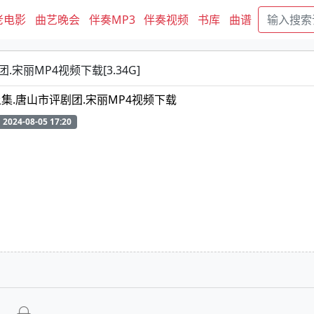
老电影
曲艺晚会
伴奏MP3
伴奏视频
书库
曲谱
宋丽MP4视频下载[3.34G]
集.唐山市评剧团.宋丽MP4视频下载
2024-08-05 17:20