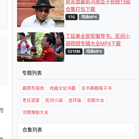
郭永章最新河南坠子视频19部
合集打包下载
17G
戏曲MP4
丁延果全部安徽琴书、民间小
调视频专辑大全MP4下载
5210M
戏曲MP4
专题列表
霹雳布袋戏
戏曲文化书籍
古书典籍电子书
老庄道家
民间小调
连环画
京剧大全
约
河南豫剧大全
合集列表
。