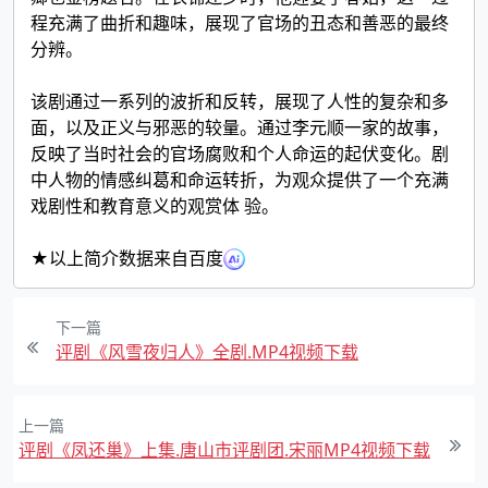
程充满了曲折和趣味，‌展现了官场的丑态和善恶的最终
分辨。‌
该剧通过一系列的波折和反转，‌展现了人性的复杂和多
面，‌以及正义与邪恶的较量。‌通过李元顺一家的故事，‌
反映了当时社会的官场腐败和个人命运的起伏变化。‌剧
中人物的情感纠葛和命运转折，‌为观众提供了一个充满
戏剧性和教育意义的观赏体 验。
★以上简介数据来自百度
下一篇
评剧《风雪夜归人》全剧.MP4视频下载
上一篇
评剧《凤还巢》上集.唐山市评剧团.宋丽MP4视频下载