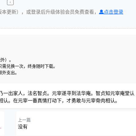
版本更新），或登录后升级体验会员免费查看，
点击登录
源外）。
只需兑换一次，终身随时下载。
额外支出。
乃一出家人，法名智贞。元宰遂寻到法华庵。智贞知元宰庵堂认
相认。在元宰一番真情打动下，才勇敢与元宰骨肉相认。
上一篇
K版伴奏带MP4视频下载
没有