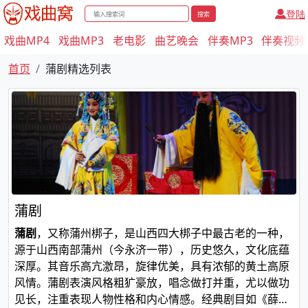
登陆
搜索
戏曲MP4
戏曲MP3
老电影
曲艺晚会
伴奏MP3
伴奏视频
首页
蒲剧精选列表
蒲剧
蒲剧
，又称蒲州梆子，是山西四大梆子中最古老的一种，
源于山西南部蒲州（今永济一带），历史悠久，文化底蕴
深厚。其音乐高亢激昂，旋律优美，具有浓郁的黄土高原
风情。蒲剧表演风格粗犷豪放，唱念做打并重，尤以做功
见长，注重表现人物性格和内心情感。经典剧目如《薛刚