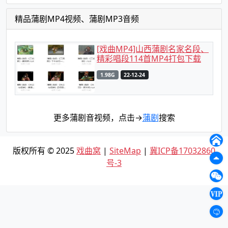
反唐》、《火焰驹》等，深受观众喜爱。作为国家级非物
质文化遗产，蒲剧不仅是山西地方文化的瑰宝，也是中华
精品蒲剧MP4视频、蒲剧MP3音频
民族戏曲艺术的重要组成部分。
[戏曲MP4]山西蒲剧名家名段、
精彩唱段114首MP4打包下载
1.98G
22-12-24
更多蒲剧音视频，点击→
蒲剧
搜索
版权所有 © 2025
戏曲窝
|
SiteMap
|
冀ICP备17032860
号-3