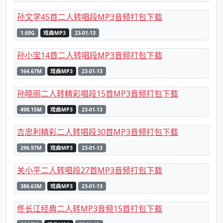
孙文学45首二人转唱段MP3音频打包下载
1.69G
戏曲MP3
23-01-13
孙小宝14首二人转唱段MP3音频打包下载
164.67M
戏曲MP3
23-01-13
孙晓丽二人转精彩唱段15首MP3音频打包下载
498.15M
戏曲MP3
23-01-13
吉忠利精彩二人转唱段30首MP3音频打包下载
296.97M
戏曲MP3
23-01-13
关小平二人转唱段27首MP3音频打包下载
386.63M
戏曲MP3
23-01-13
佟长江经典二人转MP3音频15首打包下载