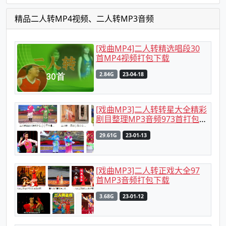
的才艺展示，展现了东北人民的乐观豁达和丰富的创造
力。它不仅在东北地区广为流传，也逐渐被更多人所熟知
精品二人转MP4视频、二人转MP3音频
和喜爱，成为中华传统文化中一抹亮丽的色彩。
[戏曲MP4]二人转精选唱段30
首MP4视频打包下载
2.84G
23-04-18
[戏曲MP3]二人转转星大全精彩
剧目整理MP3音频973首打包
下载
29.61G
23-01-13
[戏曲MP3]二人转正戏大全97
首MP3音频打包下载
3.68G
23-01-12