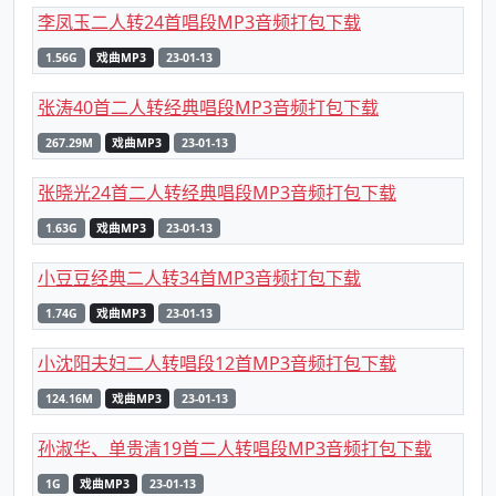
李凤玉二人转24首唱段MP3音频打包下载
1.56G
戏曲MP3
23-01-13
张涛40首二人转经典唱段MP3音频打包下载
267.29M
戏曲MP3
23-01-13
张晓光24首二人转经典唱段MP3音频打包下载
1.63G
戏曲MP3
23-01-13
小豆豆经典二人转34首MP3音频打包下载
1.74G
戏曲MP3
23-01-13
小沈阳夫妇二人转唱段12首MP3音频打包下载
124.16M
戏曲MP3
23-01-13
孙淑华、单贵清19首二人转唱段MP3音频打包下载
1G
戏曲MP3
23-01-13