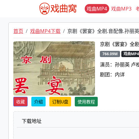
戏曲MP4
戏曲MP3
首页
戏曲MP4下载
京剧《罢宴》全剧.音配像.孙丽英 卢
京剧《罢宴》全剧.
766.09M
戏曲MP
演员：孙丽英 卢
剧团：内详
收藏
介绍
订制U盘
使用教程
下载地址