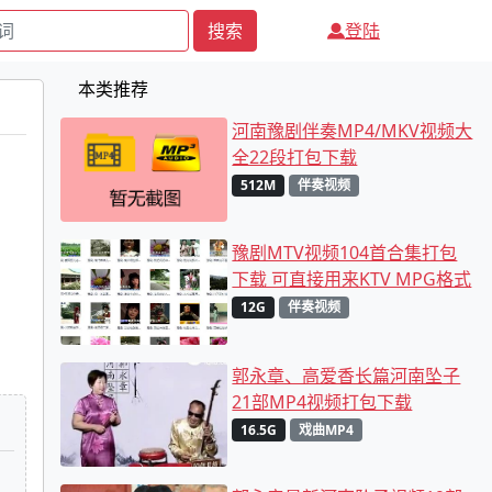
搜索
登陆
本类推荐
河南豫剧伴奏MP4/MKV视频大
全22段打包下载
512M
伴奏视频
豫剧MTV视频104首合集打包
下载 可直接用来KTV MPG格式
12G
伴奏视频
郭永章、高爱香长篇河南坠子
21部MP4视频打包下载
16.5G
戏曲MP4