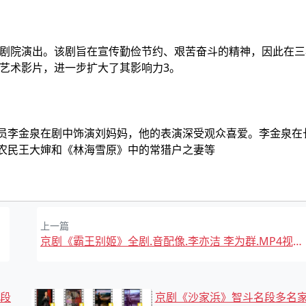
京剧院演出。该剧旨在宣传勤俭节约、艰苦奋斗的精神，因此在三
艺术影片，进一步扩大了其影响力‌3。
员李金泉在剧中饰演刘妈妈，他的表演深受观众喜爱。李金泉在
农民王大婶和《林海雪原》中的常猎户之妻等‌
上一篇
京剧《霸王别姬》全剧.音配像.李亦洁 李为群.MP4视频下载
段
京剧《沙家浜》智斗名段多名