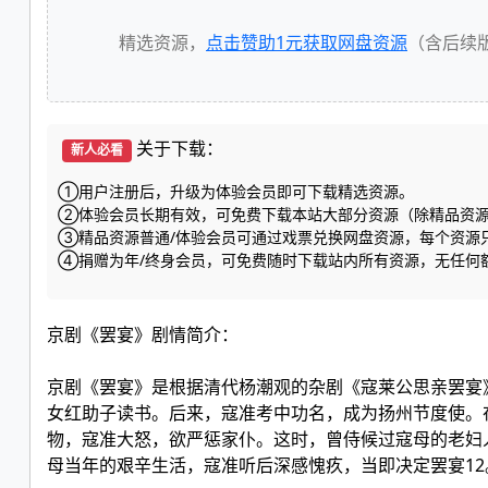
精选资源，
点击赞助
1
元获取网盘资源
（含后续
关于下载：
新人必看
①用户注册后，升级为体验会员即可下载精选资源。
②体验会员长期有效，可免费下载本站大部分资源（除精品资
③精品资源普通/体验会员可通过戏票兑换网盘资源，每个资源
④捐赠为年/终身会员，可免费随时下载站内所有资源，无任何
‌京剧《罢宴》剧情简介‌：
京剧《罢宴》是根据清代杨潮观的杂剧《寇莱公思亲罢宴
女红助子读书。后来，寇准考中功名，成为扬州节度使。
物，寇准大怒，欲严惩家仆。这时，曾侍候过寇母的老妇
母当年的艰辛生活，寇准听后深感愧疚，当即决定罢宴‌12