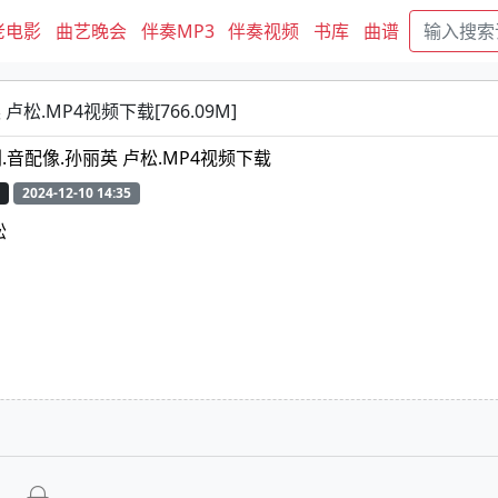
老电影
曲艺晚会
伴奏MP3
伴奏视频
书库
曲谱
松.MP4视频下载[766.09M]
音配像.孙丽英 卢松.MP4视频下载
4
2024-12-10 14:35
松