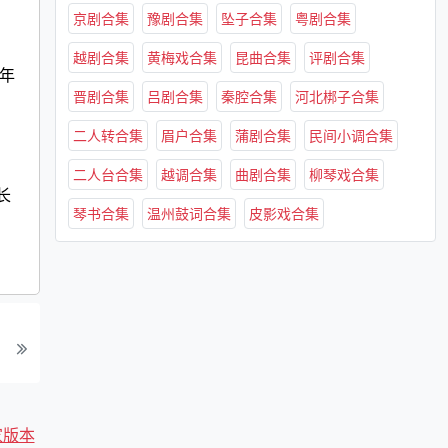
京剧合集
豫剧合集
坠子合集
粤剧合集
越剧合集
黄梅戏合集
昆曲合集
评剧合集
年
晋剧合集
吕剧合集
秦腔合集
河北梆子合集
二人转合集
眉户合集
蒲剧合集
民间小调合集
二人台合集
越调合集
曲剧合集
柳琴戏合集
长
琴书合集
温州鼓词合集
皮影戏合集
家版本